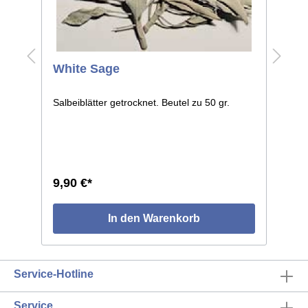
White Sage
S
Salbeiblätter getrocknet. Beutel zu 50 gr.
G
St
9,90 €*
7
In den Warenkorb
Service-Hotline
Service