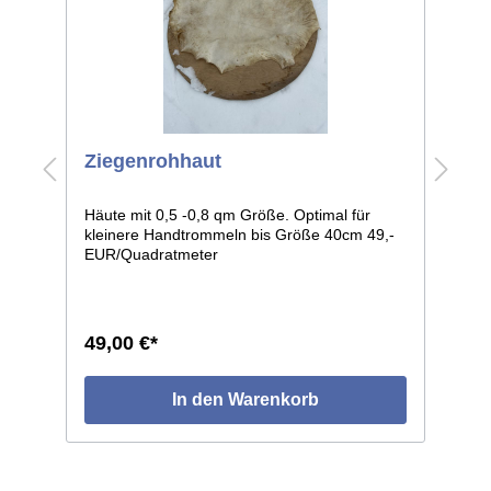
Ziegenrohhaut
H
R
Häute mit 0,5 -0,8 qm Größe. Optimal für
R
kleinere Handtrommeln bis Größe 40cm 49,-
c
EUR/Quadratmeter
49,00 €*
1
In den Warenkorb