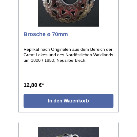
Brosche ø 70mm
Replikat nach Originalen aus dem Bereich der
Great Lakes und des Nordöstlichen Waldlands
um 1800 / 1850, Neusilberblech,
durchbrochen und graviert, getrieben in leicht
gewölbter Form. Die einzelnen Stücke weisen
leichte individuelle Abweichungen auf, da in
Handarbeit gefertigt. Größe: ø ca.70mm.
12,80 €*
In den Warenkorb