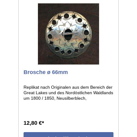
Brosche ø 66mm
Replikat nach Originalen aus dem Bereich der
Great Lakes und des Nordöstlichen Waldlands
um 1800 / 1850, Neusilberblech,
durchbrochen und graviert, getrieben in leicht
gewölbter Form. Die einzelnen Stücke weisen
leichte individuelle Abweichungen auf, da in
Handarbeit gefertigt. Größe: ø ca.66mm.
12,80 €*