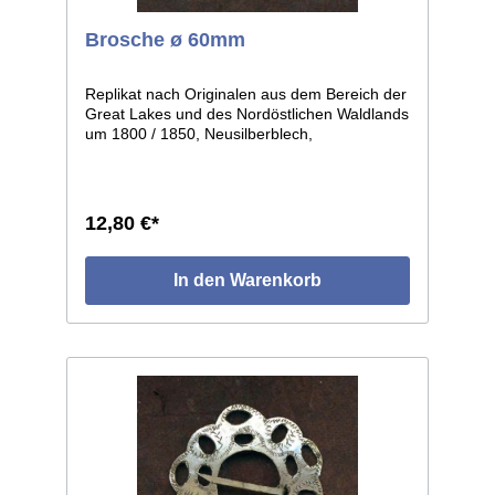
Brosche ø 60mm
Replikat nach Originalen aus dem Bereich der
Great Lakes und des Nordöstlichen Waldlands
um 1800 / 1850, Neusilberblech,
durchbrochen und graviert, getrieben in leicht
gewölbter Form. Die einzelnen Stücke weisen
leichte individuelle Abweichungen auf, da in
Handarbeit gefertigt. Größe: ø ca.60mm.
12,80 €*
In den Warenkorb