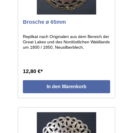
Brosche ø 65mm
Replikat nach Originalen aus dem Bereich der
Great Lakes und des Nordöstlichen Waldlands
um 1800 / 1850, Neusilberblech,
durchbrochen und graviert, getrieben in leicht
gewölbter Form. Die einzelnen Stücke weisen
leichte individuelle Abweichungen auf, da in
Handarbeit gefertigt. Größe: ø ca.65mm.
12,80 €*
In den Warenkorb