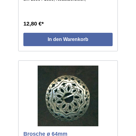
durchbrochen und graviert, getrieben in leicht
gewölbter Form. Die einzelnen Stücke weisen
leichte individuelle Abweichungen auf, da in
Handarbeit gefertigt. Größe: ø ca.62mm.
12,80 €*
In den Warenkorb
Brosche ø 64mm