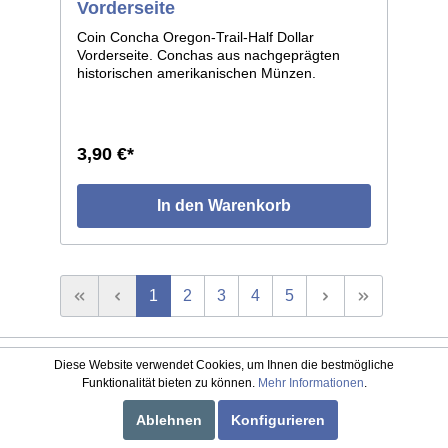
Vorderseite
Coin Concha Oregon-Trail-Half Dollar
Vorderseite. Conchas aus nachgeprägten
historischen amerikanischen Münzen.
Beidseitig geprägt, auf der Rückseite mit
Schraubverschluß versehen. Ausführung in
Neusilber. Durchmesser 30mm. Preis je
Concha.
3,90 €*
In den Warenkorb
1
2
3
4
5
Service-Hotline
Diese Website verwendet Cookies, um Ihnen die bestmögliche
Funktionalität bieten zu können.
Mehr Informationen
.
Service
Ablehnen
Konfigurieren