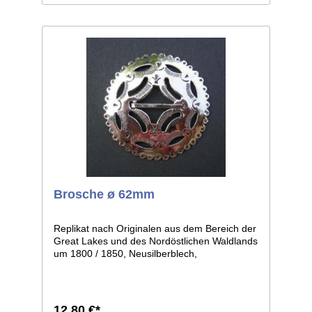
Brosche ø 62mm
Replikat nach Originalen aus dem Bereich der
Great Lakes und des Nordöstlichen Waldlands
um 1800 / 1850, Neusilberblech,
durchbrochen und graviert, getrieben in leicht
gewölbter Form. Die einzelnen Stücke weisen
leichte individuelle Abweichungen auf, da in
Handarbeit gefertigt. Größe: ø ca.62mm.
12,80 €*