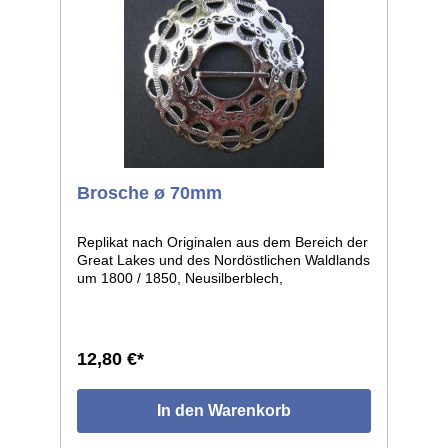
Brosche ø 70mm
Replikat nach Originalen aus dem Bereich der
Great Lakes und des Nordöstlichen Waldlands
um 1800 / 1850, Neusilberblech,
durchbrochen und graviert, getrieben in leicht
gewölbter Form. Die einzelnen Stücke weisen
leichte individuelle Abweichungen auf, da in
Handarbeit gefertigt. Größe: ø ca.70mm.
12,80 €*
In den Warenkorb