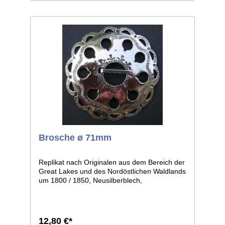
Brosche ø 71mm
Replikat nach Originalen aus dem Bereich der
Great Lakes und des Nordöstlichen Waldlands
um 1800 / 1850, Neusilberblech,
durchbrochen und graviert, getrieben in leicht
gewölbter Form. Die einzelnen Stücke weisen
leichte individuelle Abweichungen auf, da in
Handarbeit gefertigt. Größe: ø ca.71mm.
12,80 €*