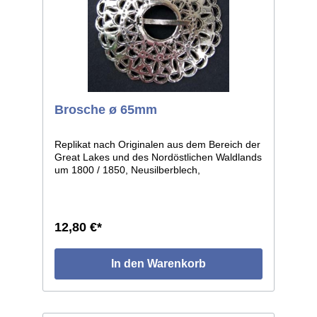
Brosche ø 65mm
Replikat nach Originalen aus dem Bereich der
Great Lakes und des Nordöstlichen Waldlands
um 1800 / 1850, Neusilberblech,
durchbrochen und graviert, getrieben in leicht
gewölbter Form. Die einzelnen Stücke weisen
leichte individuelle Abweichungen auf, da in
Handarbeit gefertigt. Größe: ø ca.65mm.
12,80 €*
In den Warenkorb