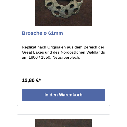
Brosche ø 61mm
Replikat nach Originalen aus dem Bereich der
Great Lakes und des Nordöstlichen Waldlands
um 1800 / 1850, Neusilberblech,
durchbrochen und graviert, getrieben in leicht
gewölbter Form. Die einzelnen Stücke weisen
leichte individuelle Abweichungen auf, da in
Handarbeit gefertigt. Größe: ø ca.61mm.
12,80 €*
In den Warenkorb