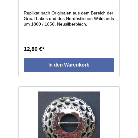
Replikat nach Originalen aus dem Bereich der
Great Lakes und des Nordöstlichen Waldlands
um 1800 / 1850, Neusilberblech,
durchbrochen und graviert, getrieben in leicht
gewölbter Form. Die einzelnen Stücke weisen
leichte individuelle Abweichungen auf, da in
Handarbeit gefertigt. Größe: ø ca.64mm.
12,80 €*
In den Warenkorb