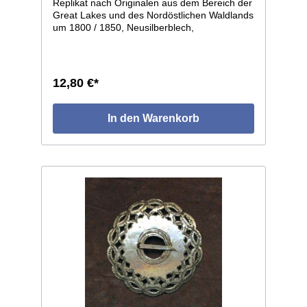
Replikat nach Originalen aus dem Bereich der
Great Lakes und des Nordöstlichen Waldlands
um 1800 / 1850, Neusilberblech,
durchbrochen und graviert, getrieben in leicht
gewölbter Form. Die einzelnen Stücke weisen
leichte individuelle Abweichungen auf, da in
Handarbeit gefertigt. Größe: ø ca.58mm.
12,80 €*
In den Warenkorb