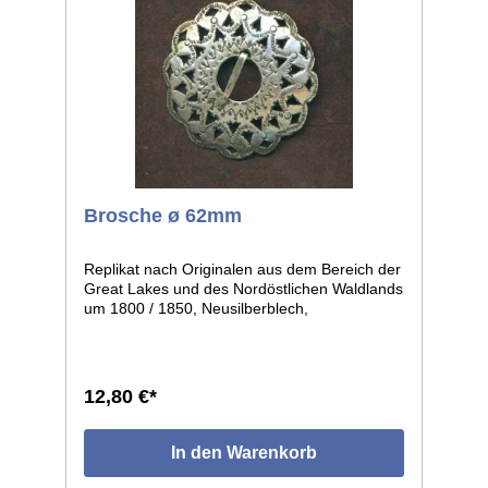
Brosche ø 62mm
Replikat nach Originalen aus dem Bereich der
Great Lakes und des Nordöstlichen Waldlands
um 1800 / 1850, Neusilberblech,
durchbrochen und graviert, getrieben in leicht
gewölbter Form. Die einzelnen Stücke weisen
leichte individuelle Abweichungen auf, da in
Handarbeit gefertigt. Größe: ø ca.62mm.
12,80 €*
In den Warenkorb