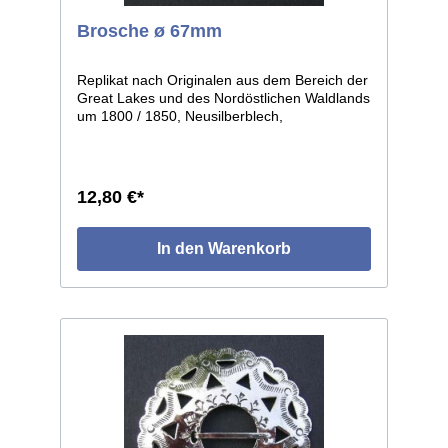
Brosche ø 67mm
Replikat nach Originalen aus dem Bereich der
Great Lakes und des Nordöstlichen Waldlands
um 1800 / 1850, Neusilberblech,
durchbrochen und graviert, getrieben in leicht
gewölbter Form. Die einzelnen Stücke weisen
leichte individuelle Abweichungen auf, da in
Handarbeit gefertigt. Größe: ø ca.67mm.
12,80 €*
In den Warenkorb