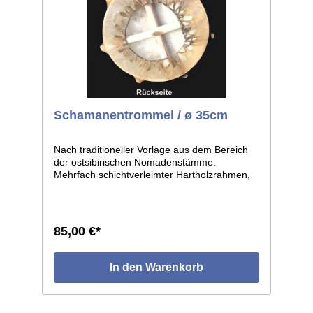
Schamanentrommel / ø 35cm
Nach traditioneller Vorlage aus dem Bereich
der ostsibirischen Nomadenstämme.
Mehrfach schichtverleimter Hartholzrahmen,
bespannt mit Pferderohhaut. Die eigenwillige
Form der Trommel entsteht durch den Aufsatz
von runden Holzstücken auf der Außenseite
des Rahmens, die vom Trommelfell umspannt
85,00 €*
sind. ø des Reifens ca.35cm.
In den Warenkorb