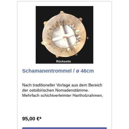
Schamanentrommel / ø 46cm
Nach traditioneller Vorlage aus dem Bereich
der ostsibirischen Nomadenstämme.
Mehrfach schichtverleimter Hartholzrahmen,
bespannt mit Pferderohhaut. Die eigenwillige
Form der Trommel entsteht durch den Aufsatz
von runden Holzstücken auf der Außenseite
des Rahmens, die vom Trommelfell umspannt
95,00 €*
sind. ø des Reifens ca.46cm.