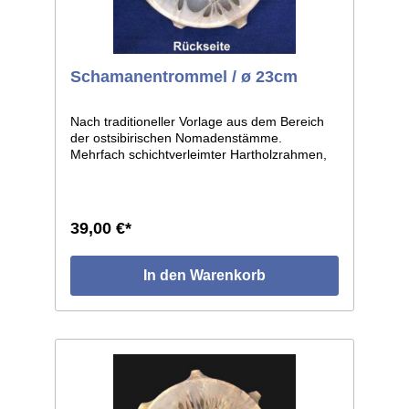
Schamanentrommel / ø 23cm
Nach traditioneller Vorlage aus dem Bereich
der ostsibirischen Nomadenstämme.
Mehrfach schichtverleimter Hartholzrahmen,
bespannt mit Pferderohhaut. Die eigenwillige
Form der Trommel entsteht durch den Aufsatz
von runden Holzstücken auf der Außenseite
des Rahmens, die vom Trommelfell umspannt
39,00 €*
sind. ø des Reifens ca.23cm.
In den Warenkorb