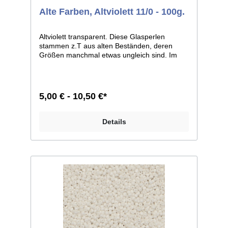
Alte Farben, Altviolett 11/0 - 100g.
Altviolett transparent. Diese Glasperlen
stammen z.T aus alten Beständen, deren
Größen manchmal etwas ungleich sind. Im
Allgemeinen ist die Größe 11/0, weicht bei
einzelnen Farben jedoch zu 12/0 ab. Man
kann sie aber auf jeden Fall, wie dies auch
früher geschah, zusammen verarbeiten.
5,00 € - 10,50 €*
Größe 11/0 entspricht ca. 2,1mm im
Durchmesser; Größe 12/0 entspricht ca. 2mm
im Durchmesser. Liefereinheit: 100g./250g.
Details