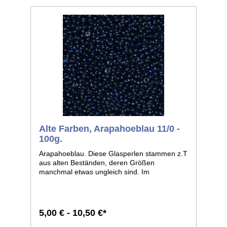
Alte Farben, Arapahoeblau 11/0 -
100g.
Arapahoeblau. Diese Glasperlen stammen z.T
aus alten Beständen, deren Größen
manchmal etwas ungleich sind. Im
Allgemeinen ist die Größe 11/0, weicht bei
einzelnen Farben jedoch zu 12/0 ab. Man
kann sie aber auf jeden Fall, wie dies auch
früher geschah, zusammen verarbeiten.
5,00 € - 10,50 €*
Größe 11/0 entspricht ca. 2,1mm im
Durchmesser; Größe 12/0 entspricht ca.