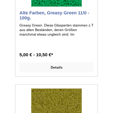
Alte Farben, Greasy Green 11/0 -
100g.
Greasy Green. Diese Glasperlen stammen z.T
aus alten Beständen, deren Größen
manchmal etwas ungleich sind. Im
Allgemeinen ist die Größe 11/0, weicht bei
einzelnen Farben jedoch zu 12/0 ab. Man
kann sie aber auf jeden Fall, wie dies auch
früher geschah, zusammen verarbeiten.
5,00 € - 10,50 €*
Größe 11/0 entspricht ca. 2,1mm im
Durchmesser; Größe 12/0 entspricht ca. 2mm
im Durchmesser. Liefereinheit: 100g./250g.
Details