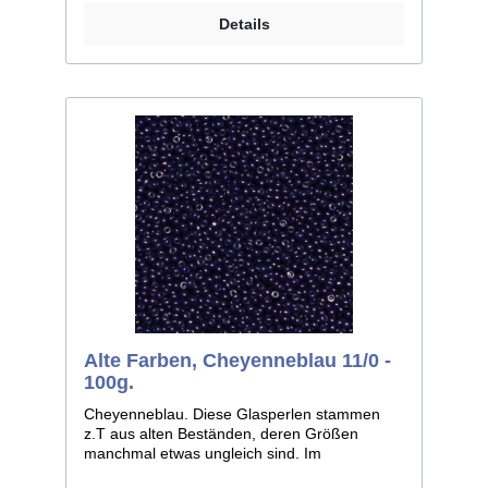
2,0mm im Durchmesser. Liefereinheit:
Details
100g./250g.
Alte Farben, Cheyenneblau 11/0 -
100g.
Cheyenneblau. Diese Glasperlen stammen
z.T aus alten Beständen, deren Größen
manchmal etwas ungleich sind. Im
Allgemeinen ist die Größe 11/0, weicht bei