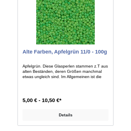
Alte Farben, Apfelgrün 11/0 - 100g
Apfelgrün. Diese Glasperlen stammen z.T aus
alten Beständen, deren Größen manchmal
etwas ungleich sind. Im Allgemeinen ist die
Größe 11/0, weicht bei einzelnen Farben
jedoch zu 12/0 ab. Man kann sie aber auf
jeden Fall, wie dies auch früher geschah,
zusammen verarbeiten. Größe 11/0 entspricht
5,00 € - 10,50 €*
ca. 2,1mm im Durchmesser; Größe 12/0
entspricht ca. 2mm im Durchmesser.
Liefereinheit: 100g./250g.
Details