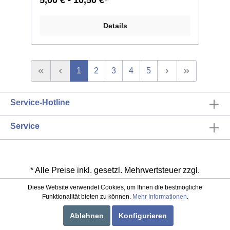
Größe 11/0 entspricht ca. 2,1mm im
Durchmesser; Größe 12/0 entspricht ca. 2mm
im Durchmesser. Liefereinheit: 100g./250g.
Details
1
2
3
4
5
Service-Hotline
Service
* Alle Preise inkl. gesetzl. Mehrwertsteuer zzgl.
Versandkosten
und ggf. Nachnahmegebühren, wenn
Diese Website verwendet Cookies, um Ihnen die bestmögliche
nicht anders beschrieben
Funktionalität bieten zu können.
Mehr Informationen
.
Ablehnen
Konfigurieren
Über uns
Kontakt
Impressum
AGB