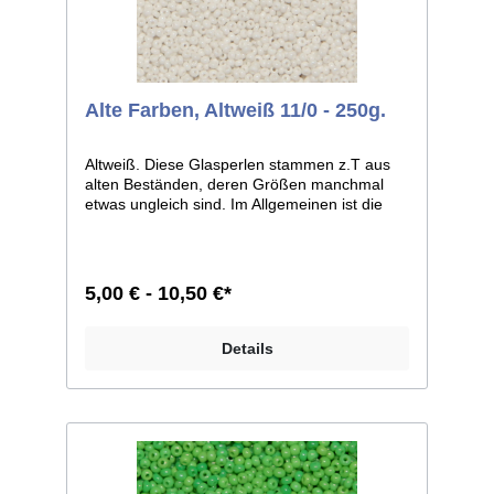
Alte Farben, Altweiß 11/0 - 250g.
Altweiß. Diese Glasperlen stammen z.T aus
alten Beständen, deren Größen manchmal
etwas ungleich sind. Im Allgemeinen ist die
Größe 11/0, weicht bei einzelnen Farben
jedoch zu 12/0 ab. Man kann sie aber auf
jeden Fall, wie dies auch früher geschah,
zusammen verarbeiten. Größe 11/0 entspricht
5,00 € - 10,50 €*
ca. 2,1mm im Durchmesser; Größe 12/0
entspricht ca. 2,0mm im Durchmesser.
Liefereinheit: 100g./250g.
Details