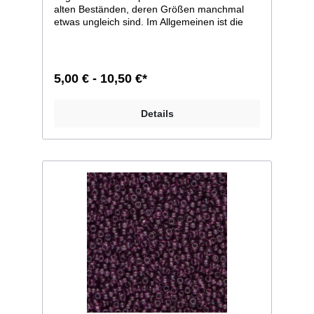
alten Beständen, deren Größen manchmal
etwas ungleich sind. Im Allgemeinen ist die
Größe 11/0, weicht bei einzelnen Farben
jedoch zu 12/0 ab. Man kann sie aber auf
jeden Fall, wie dies auch früher geschah,
zusammen verarbeiten. Größe 11/0 entspricht
5,00 € - 10,50 €*
ca. 2,1mm im Durchmesser; Größe 12/0
entspricht ca. 2mm im Durchmesser.
Liefereinheit: 100g./250g.
Details