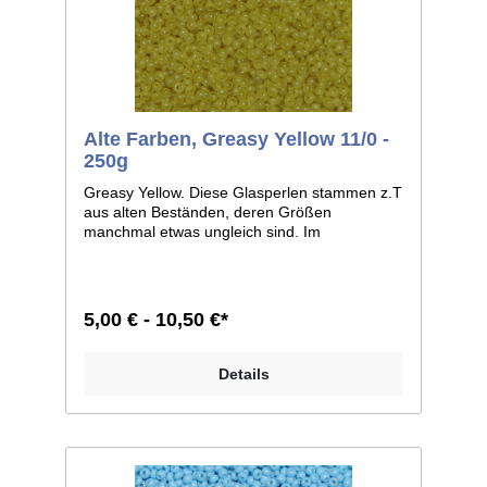
Alte Farben, Greasy Yellow 11/0 -
250g
Greasy Yellow. Diese Glasperlen stammen z.T
aus alten Beständen, deren Größen
manchmal etwas ungleich sind. Im
Allgemeinen ist die Größe 11/0, weicht bei
einzelnen Farben jedoch zu 12/0 ab. Man
kann sie aber auf jeden Fall, wie dies auch
früher geschah, zusammen verarbeiten.
5,00 € - 10,50 €*
Größe 11/0 entspricht ca. 2,1mm im
Durchmesser; Größe 12/0 entspricht ca. 2mm
im Durchmesser. Liefereinheit: 100g./250g.
Details