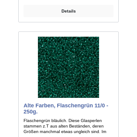
Durchmesser; Größe 12/0 entspricht ca.
2,0mm im Durchmesser. Liefereinheit:
Details
100g./250g.
Alte Farben, Flaschengrün 11/0 -
250g.
Flaschengrün bläulich. Diese Glasperlen
stammen z.T aus alten Beständen, deren
Größen manchmal etwas ungleich sind. Im
Allgemeinen ist die Größe 11/0, weicht bei