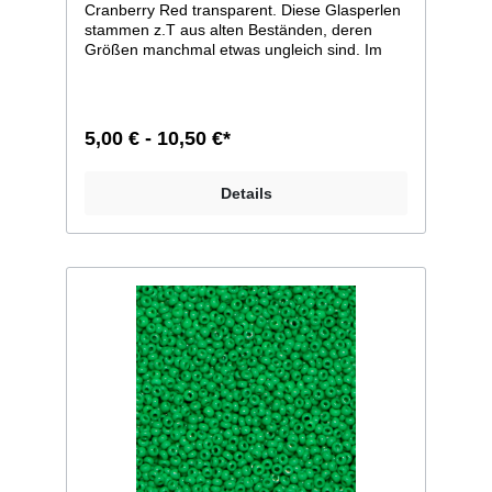
Cranberry Red transparent. Diese Glasperlen
stammen z.T aus alten Beständen, deren
Größen manchmal etwas ungleich sind. Im
Allgemeinen ist die Größe 11/0, weicht bei
einzelnen Farben jedoch zu 12/0 ab. Man
kann sie aber auf jeden Fall, wie dies auch
früher geschah, zusammen verarbeiten.
5,00 € - 10,50 €*
Größe 11/0 entspricht ca. 2,1mm im
Durchmesser; Größe 12/0 entspricht ca. 2mm
im Durchmesser. Liefereinheit: 100g./250g.
Details