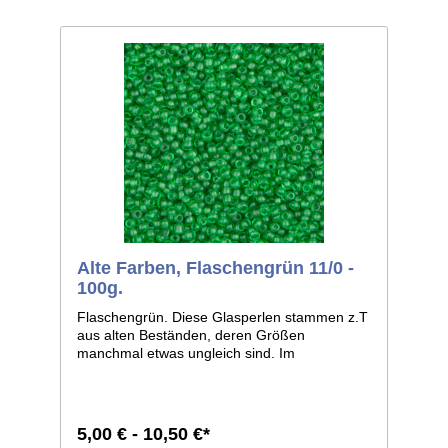
Alte Farben, Flaschengrün 11/0 -
100g.
Flaschengrün. Diese Glasperlen stammen z.T
aus alten Beständen, deren Größen
manchmal etwas ungleich sind. Im
Allgemeinen ist die Größe 11/0, weicht bei
einzelnen Farben jedoch zu 12/0 ab. Man
kann sie aber auf jeden Fall, wie dies auch
früher geschah, zusammen verarbeiten.
5,00 € - 10,50 €*
Größe 11/0 entspricht ca. 2,1mm im