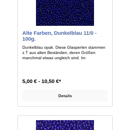
Alte Farben, Dunkelblau 11/0 -
100g.
Dunkelblau opak. Diese Glasperlen stammen
z.T aus alten Beständen, deren Größen
manchmal etwas ungleich sind. Im
Allgemeinen ist die Größe 11/0, weicht bei
einzelnen Farben jedoch zu 12/0 ab. Man
kann sie aber auf jeden Fall, wie dies auch
früher geschah, zusammen verarbeiten.
5,00 € - 10,50 €*
Größe 11/0 entspricht ca. 2,1mm im
Durchmesser; Größe 12/0 entspricht ca.
2,0mm im Durchmesser. Liefereinheit:
Details
100g./250g.