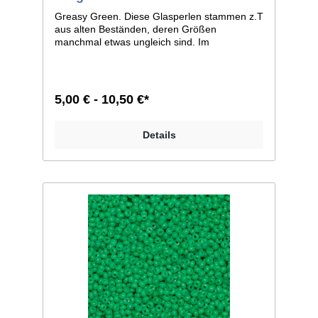
Greasy Green. Diese Glasperlen stammen z.T
aus alten Beständen, deren Größen
manchmal etwas ungleich sind. Im
Allgemeinen ist die Größe 11/0, weicht bei
einzelnen Farben jedoch zu 12/0 ab. Man
kann sie aber auf jeden Fall, wie dies auch
früher geschah, zusammen verarbeiten.
5,00 € - 10,50 €*
Größe 11/0 entspricht ca. 2,1mm im
Durchmesser; Größe 12/0 entspricht ca.
2,0mm im Durchmesser. Liefereinheit:
Details
100g./250g.