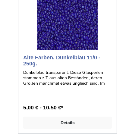
Alte Farben, Dunkelblau 11/0 -
250g.
Dunkelblau transparent. Diese Glasperlen
stammen z.T aus alten Beständen, deren
Größen manchmal etwas ungleich sind. Im
Allgemeinen ist die Größe 11/0, weicht bei
einzelnen Farben jedoch zu 12/0 ab. Man
kann sie aber auf jeden Fall, wie dies auch
früher geschah, zusammen verarbeiten.
5,00 € - 10,50 €*
Größe 11/0 entspricht ca. 2,1mm im
Durchmesser; Größe 12/0 entspricht ca.
2,0mm im Durchmesser. Liefereinheit:
Details
100g./250g.