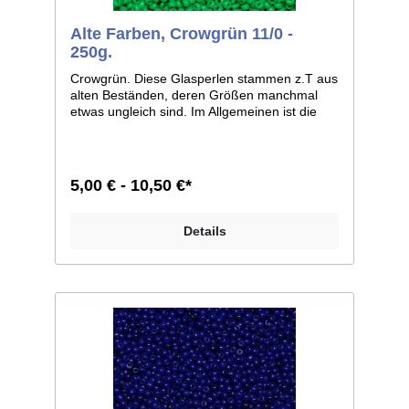
Alte Farben, Crowgrün 11/0 -
250g.
Crowgrün. Diese Glasperlen stammen z.T aus
alten Beständen, deren Größen manchmal
etwas ungleich sind. Im Allgemeinen ist die
Größe 11/0, weicht bei einzelnen Farben
jedoch zu 12/0 ab. Man kann sie aber auf
jeden Fall, wie dies auch früher geschah,
zusammen verarbeiten. Größe 11/0 entspricht
5,00 € - 10,50 €*
ca. 2,1mm im Durchmesser; Größe 12/0
entspricht ca. 2mm im Durchmesser.
Liefereinheit: 100g./250g.
Details