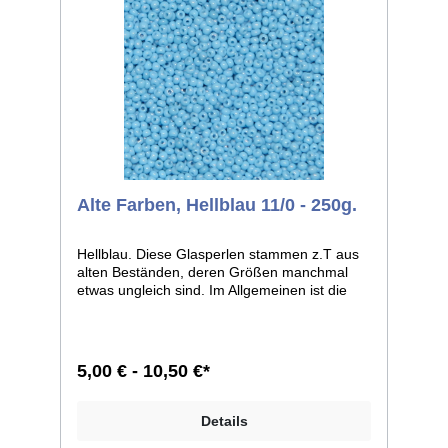
Alte Farben, Hellblau 11/0 - 250g.
Hellblau. Diese Glasperlen stammen z.T aus
alten Beständen, deren Größen manchmal
etwas ungleich sind. Im Allgemeinen ist die
Größe 11/0, weicht bei einzelnen Farben
jedoch zu 12/0 ab. Man kann sie aber auf
jeden Fall, wie dies auch früher geschah,
zusammen verarbeiten. Größe 11/0 entspricht
5,00 € - 10,50 €*
ca. 2,1mm im Durchmesser; Größe 12/0
entspricht ca. 2,0mm im Durchmesser.
Liefereinheit: 100g./250g.
Details