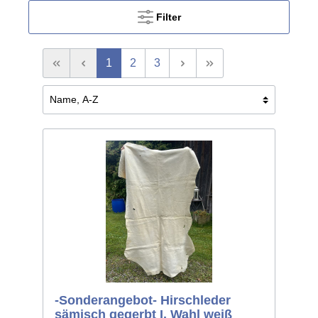
Filter
1
2
3
-Sonderangebot- Hirschleder
sämisch gegerbt I. Wahl weiß