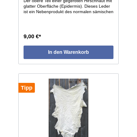
Der obere Teil einer gegerbten Hirschhaut mit
glatter Oberfläche (Epidermis). Dieses Leder
ist ein Nebenprodukt des normalen sämischen
oder weißen Hirschleders. Diese Häute sind
sehr dünn und eignen sich deshalb nicht für
Kleidungszwecke. Für kleine Bastelarbeiten,
z.B. Puppen, Täschchen, Fransen, etc. zu
9,00 €*
verarbeiten. Größe: ca. 1,3 qm.
In den Warenkorb
Tipp