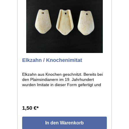
Elkzahn / Knochenimitat
Elkzahn aus Knochen geschnitzt. Bereits bei
den Plainsindianern im 19. Jahrhundert
wurden Imitate in dieser Form gefertigt und
als Besatz für Kleidung usw. verwendet. Die
beste und formschönste Qualität, die wir
bisher angeboten haben. 1 Stück.
1,50 €*
In den Warenkorb