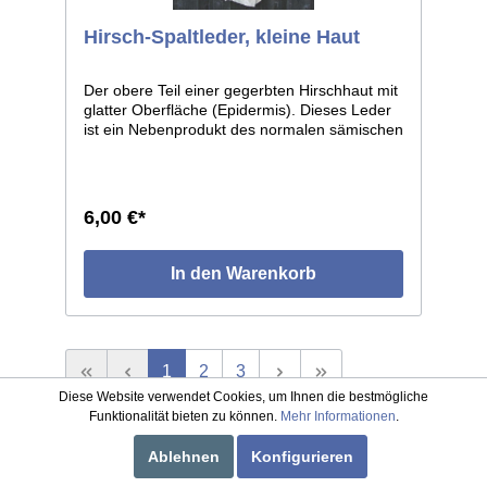
Hirsch-Spaltleder, kleine Haut
Der obere Teil einer gegerbten Hirschhaut mit
glatter Oberfläche (Epidermis). Dieses Leder
ist ein Nebenprodukt des normalen sämischen
oder weißen Hirschleders. Diese Häute sind
sehr dünn und eignen sich deshalb nicht für
Kleidungszwecke. Für kleine Bastelarbeiten,
z.B. Puppen, Täschchen, Fransen, etc. zu
6,00 €*
verarbeiten. Meist in sämischer Gerbung oder
weiß lieferbar. Größe: ca. 0,8 qm.
In den Warenkorb
1
2
3
Diese Website verwendet Cookies, um Ihnen die bestmögliche
Funktionalität bieten zu können.
Mehr Informationen
.
Service-Hotline
Ablehnen
Konfigurieren