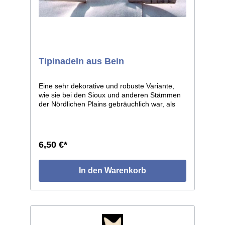
Tipinadeln aus Bein
Eine sehr dekorative und robuste Variante,
wie sie bei den Sioux und anderen Stämmen
der Nördlichen Plains gebräuchlich war, als
deren Tipis noch ausschließlich aus
Bisonhäuten gefertigt wurden. Diese Nadeln
waren häufig sehr kunstvoll gearbeitet, eine
aufwändige aber lohnende Arbeit, denn diese
6,50 €*
Verschlußnadeln halten ein Leben lang. Diese
Nadel ist aus Hirschrippen gefertigt, am
flachen Ende mit 4 rot gefärbten Kerben, das
In den Warenkorb
Symbol für die 4 Himmelsrichtungen. Die
Nadeln sind glatt poliert, kleine Abweichungen
von den Abbildungen sind unvermeidlich, da
jedes Stück von Hand gearbeitet ist. Länge
ca. 27cm.