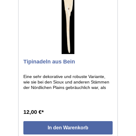
Tipinadeln aus Bein
Eine sehr dekorative und robuste Variante,
wie sie bei den Sioux und anderen Stämmen
der Nördlichen Plains gebräuchlich war, als
deren Tipis noch ausschließlich aus
Bisonhäuten gefertigt wurden. Diese Nadeln
waren häufig sehr kunstvoll gearbeitet, eine
aufwändige aber lohnende Arbeit, denn diese
12,00 €*
Verschlußnadeln halten ein Leben lang. Die
Nadeln sind glatt poliert, kleine Abweichungen
von den Abbildungen sind unvermeidlich, da
In den Warenkorb
jedes Stück von Hand gearbeitet ist. Länge