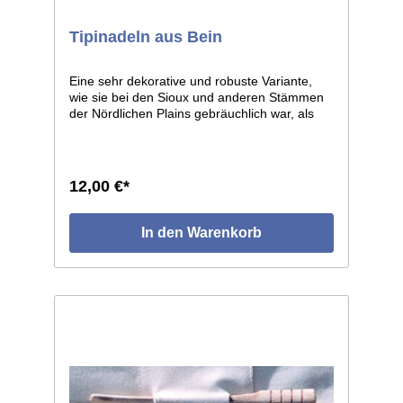
Tipinadeln aus Bein
Eine sehr dekorative und robuste Variante,
wie sie bei den Sioux und anderen Stämmen
der Nördlichen Plains gebräuchlich war, als
deren Tipis noch ausschließlich aus
Bisonhäuten gefertigt wurden. Diese Nadeln
waren häufig sehr kunstvoll gearbeitet, eine
aufwändige aber lohnende Arbeit, denn diese
12,00 €*
Verschlußnadeln halten ein Leben lang.
Länge ca. 21cm. Die Nadeln sind glatt poliert,
kleine Abweichungen von den Abbildungen
In den Warenkorb
sind unvermeidlich, da jedes Stück von Hand
gearbeitet ist.