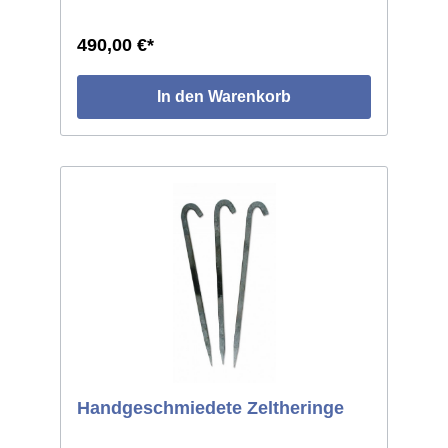
Die Vorderseite besteht aus zwei Türen, die
jeweils zur Seite hin aufschlagbar sind. Das
490,00 €*
Vordach steht 100cm über. Die Bodenkante,
sowie die Seiten des Daches sind im Abstand
von ca. 60cm mit Schlaufen besetzt, die
In den Warenkorb
Firstlinie des Vordaches zusätzlich mit
Anbindschnüren versehen, womit das Dach
zusätzlich befestigt werden kann. Bei
stürmischem Wetter erhält das Zelt dadurch
eine noch bessere Stabilität. Entlang der
Bodenkante läuft ein 25cm breiter
Saumstreifen, der gegen Zugluft abdichtet.
Segeltuch, Mischgewebe 50% Baumwolle,
50% Polyester, ca. 500g/qm.
Handgeschmiedete Zeltheringe