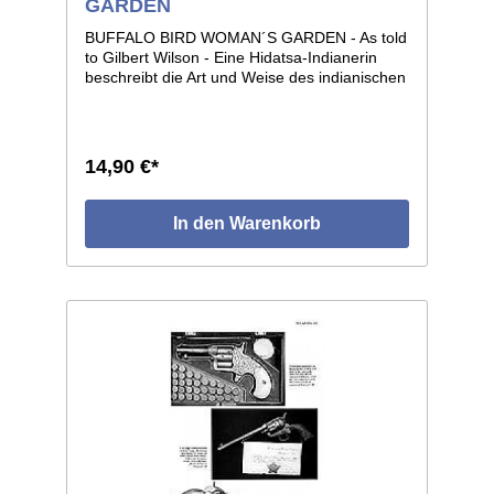
GARDEN
BUFFALO BIRD WOMAN´S GARDEN - As told
to Gilbert Wilson - Eine Hidatsa-Indianerin
beschreibt die Art und Weise des indianischen
Gartenbaus, Vorbereitung der Felder,
Aussaat, Ernte und Anlegen von Vorräten.
Hidatsa-Kochrezepte, alte Geschichten, sowie
Zeremonien für eine gute Ernte runden die
14,90 €*
Schilderungen dieses bereits 1917
erschienenen Buches ab. 129 Seiten, Format
14 x 22, historische Fotos und illustriert.
In den Warenkorb