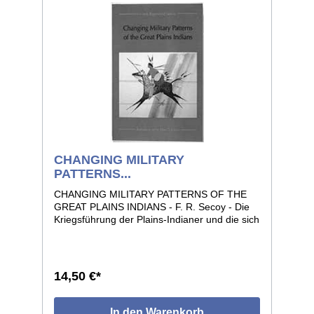
CHANGING MILITARY
PATTERNS...
CHANGING MILITARY PATTERNS OF THE
GREAT PLAINS INDIANS - F. R. Secoy - Die
Kriegsführung der Plains-Indianer und die sich
im Laufe der Zeit ändernden Strategien,
bedingt durch das Auftauchen von
Feuerwaffen und weiteren Veränderungen
während des 19. Jahrhunderts. Vorwort von
14,50 €*
John C. Ewers. 112 Seiten, Format 15 x 23.
In den Warenkorb