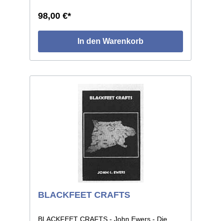
Crockett werden hier portraitiert und eine
großartige Auswahl ihrer Arbeiten dargestellt.
98,00 €*
Ein hochklasiker Kunstdruckband, der in einer
limitierten Auflage von nur 100 Exemplaren
erschienen ist. Über 700 großformatigen
In den Warenkorb
Farbabbildungen, sowie viele historische
Fotos. 264 Seiten, Format 31x24cm,
gebunden.
BLACKFEET CRAFTS
BLACKFEET CRAFTS - John Ewers - Die