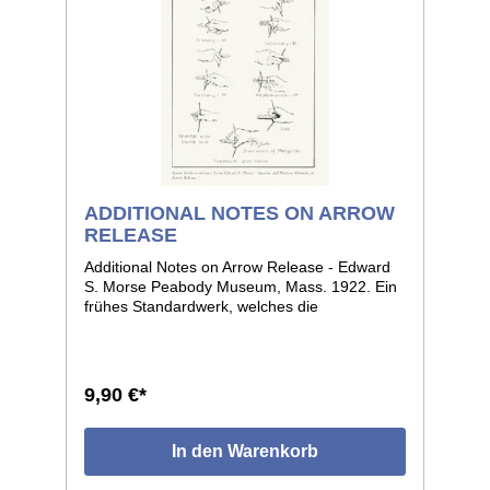
ADDITIONAL NOTES ON ARROW
RELEASE
Additional Notes on Arrow Release - Edward
S. Morse Peabody Museum, Mass. 1922. Ein
frühes Standardwerk, welches die
unterschiedlichen Techniken des Pfeilablasses
nicht nur bei den verschiedenen
Indianerstämmen Nordamerikas zeigt,
sondern auch die Techniken, die weltweit von
9,90 €*
den Bogenschützen primitiver Völker, sowie
der Hochkulturen traditionellerweise
angewendet wurden. Illustriert mit Skizzen
In den Warenkorb
und historischen Fotos. Format 16 x 26, 60
Seiten.