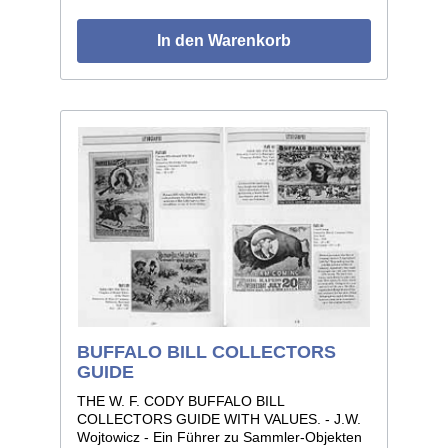
Material und individuelle Ausführung von
Pfeilen, Pfeilspitzen aus Metall und Stein,
In den Warenkorb
Bogen verschiedener Typen wie Holzbogen
mit und ohne Sehnenbelag Hornbogen, sowie
Pfeil- und Bogenköcher erklärt und
besprochen. 75 ganzseitige, einfarbige
Bildtafeln stellen die genannten Objekte aus
dem Bereich der nördlichen und südlichen
Plains, der Westküste sowie der Eskimo sehr
exakt dar. Der zweite Teil des Buches befaßt
sich mit indianischen Steinspitzen und -
werkzeugen, deren einzelne Typen mit
weiteren 120 Abbildungen sehr genau
dargestellt sind. 226 Seiten, Format 21 x 30,
voll illustriert.
BUFFALO BILL COLLECTORS
GUIDE
THE W. F. CODY BUFFALO BILL
COLLECTORS GUIDE WITH VALUES. - J.W.
Wojtowicz - Ein Führer zu Sammler-Objekten