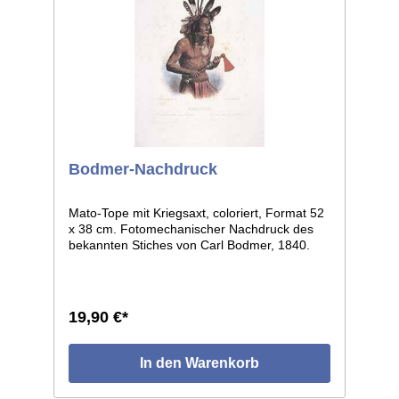
Bodmer-Nachdruck
Mato-Tope mit Kriegsaxt, coloriert, Format 52
x 38 cm. Fotomechanischer Nachdruck des
bekannten Stiches von Carl Bodmer, 1840.
Ein Nachdruck des alten handcolorierten
Stiches in höchster Qualität auf hochwertigem
Papier. Restposten einer limitierten Auflage
von 200 Stück. Jeder Druck ist numeriert, wie
19,90 €*
das Original ist jedes Stück mit Prägestempel
"C. Bodmer", gekennzeichnet. Hinter Glas
vom teuren Original nicht zu unterscheiden!
In den Warenkorb