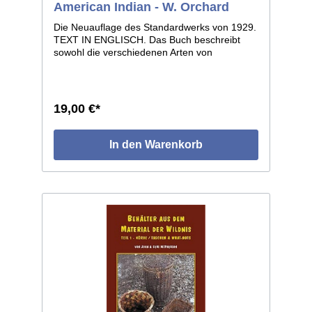
American Indian - W. Orchard
Die Neuauflage des Standardwerks von 1929.
TEXT IN ENGLISCH. Das Buch beschreibt
sowohl die verschiedenen Arten von
Schmuckperlen, die von den
nordamerikanischen Indianern selbst gefertigt
wurden und deren Herstellungstechniken,
sowie auch das breite Sortiment an
19,00 €*
Handelsperlen aus europäischer Produktion.
Ein wesentlicher Teil des Buches befasst sich
mit den verschiedenen Techniken der
In den Warenkorb
indianischen Glasperlenstickerei. Voll illustriert
mit S/W Abbildung, sowie mehrere Farbtafeln.