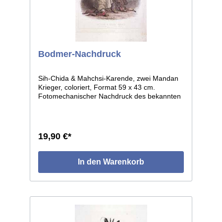
Bodmer-Nachdruck
Sih-Chida & Mahchsi-Karende, zwei Mandan
Krieger, coloriert, Format 59 x 43 cm.
Fotomechanischer Nachdruck des bekannten
Stiches von Carl Bodmer, 1840. Ein
Nachdruck des alten handcolorierten Stiches
in höchster Qualität auf hochwertigem Papier.
Restposten einer limitierten Auflage von 200
19,90 €*
Stück. Jeder Druck ist numeriert, wie das
Original ist jedes Stück mit Prägestempel "C.
Bodmer", gekennzeichnet. Hinter Glas vom
In den Warenkorb
teuren Original nicht zu unterscheiden!