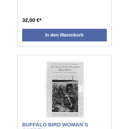
zu Buffalo Bill und Buffalo Bills Wild West-
Show. Dargestellt und beschrieben sind
Hunderte von alten Show-Plakaten,
Fotographien, Postkarten, Büchern,
32,00 €*
Groschenheften, Spielzeugen und vielen
anderen Dingen, die heute gesuchte und
teure Sammel-Objekte darstellen. 271 Seiten,
In den Warenkorb
Format 22 x 29, hunderte von S/W und
Farbabbildungen, gebunden.
BUFFALO BIRD WOMAN´S