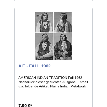
AIT - FALL 1962
AMERICAN INDIAN TRADITION Fall 1962
Nachdruck dieser gesuchten Ausgabe. Enthält
u.a. folgende Artikel: Plains Indian Metalwork
(N. Feder), The Rabbit Dance (W. Powers),
Front Seam Leggins (N. Feder), sowie eine
Zusammenstellung historischer Fotos des
Fotographen D. F. Barry von R. Conn. (1
7,90 €*