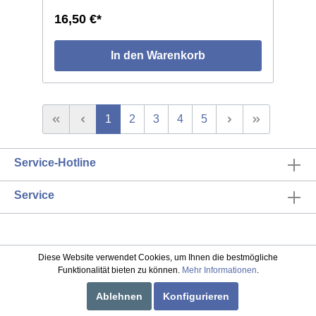
auf sich nahm, um die alte Heimat im Norden
16,50 €*
zu erreichen. 336 Seiten, Format 14 x 20,
Karten, illustriert.
In den Warenkorb
1
2
3
4
5
Service-Hotline
Service
* Alle Preise inkl. gesetzl. Mehrwertsteuer zzgl.
Diese Website verwendet Cookies, um Ihnen die bestmögliche
Funktionalität bieten zu können.
Mehr Informationen
.
Versandkosten
und ggf. Nachnahmegebühren, wenn
nicht anders beschrieben
Ablehnen
Konfigurieren