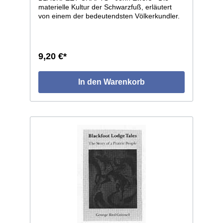
materielle Kultur der Schwarzfuß, erläutert
von einem der bedeutendsten Völkerkundler.
60 S/W Fotos von Originalobjekten der
Schwarzfuß, deren Bauart, Ornamentik und
Gebrauch. 66 Seiten, Format 14 x 22, voll
illustriert.
9,20 €*
In den Warenkorb