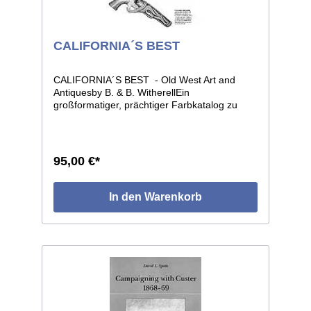
CALIFORNIA´S BEST
CALIFORNIA´S BEST - Old West Art and
Antiquesby B. & B. WitherellEin
großformatiger, prächtiger Farbkatalog zu
kalifornischesn Sammlungsstücken des Alten
Westens. Ca. 600 Farbfotos zeigen
Feuerwaffen, Bowiemesser,
Glücksspielutensilien, Werbeschilder,
95,00 €*
Sheriffsterne, Goldschmuck, Mobiliar und
vieles andere aus der Zeit von 1850-1920.
Informativer Begleittext, sowie ein
In den Warenkorb
umfangreiches Register der
Herstellungsfirmen.252 Seiten, Format 24 x
31 cm. Gebunden mit Schutzumschlag.