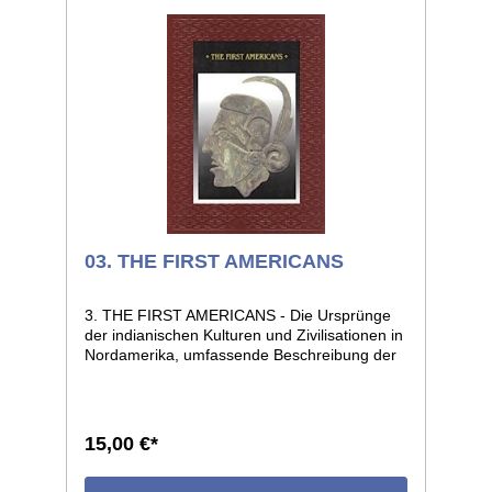
03. THE FIRST AMERICANS
3. THE FIRST AMERICANS - Die Ursprünge
der indianischen Kulturen und Zivilisationen in
Nordamerika, umfassende Beschreibung der
einzelnen Kulturkreise und deren Entwicklung
bis zur Ankunft der Weißen. Aufwendig
illustriert mit hunderten von farbigen
Abbildungen. 183 Seiten, Format 22 x 28, voll
15,00 €*
illustriert, geprägter Kunstledereinband mit
Schutzumschlag.