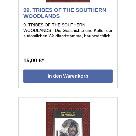
09. TRIBES OF THE SOUTHERN
WOODLANDS
9. TRIBES OF THE SOUTHERN
WOODLANDS - Die Geschichte und Kultur der
südöstlichen Waldlandstämme, hauptsächlich
der Cherokee, Creek, Seminolen und
Choctaw vom Ursprung bis zur Gegenwart.
176 Seiten, Format 22 x 28, voll illustriert,
geprägter Kunstledereinband.
15,00 €*
In den Warenkorb