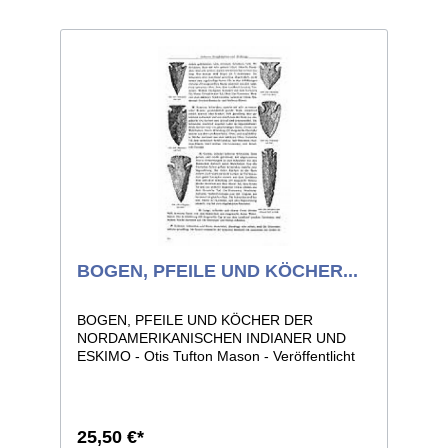
BOGEN, PFEILE UND KÖCHER...
BOGEN, PFEILE UND KÖCHER DER
NORDAMERIKANISCHEN INDIANER UND
ESKIMO - Otis Tufton Mason - Veröffentlicht
im völkerkundlichen Jahresreport des
Smithonian Instiute Washington 1893, stellt
diese Arbeit wohl das erste umfassende
Standardwerk zu diesem Thema dar.
25,50 €*
Detailliert in Bild und Text werden Bauart,