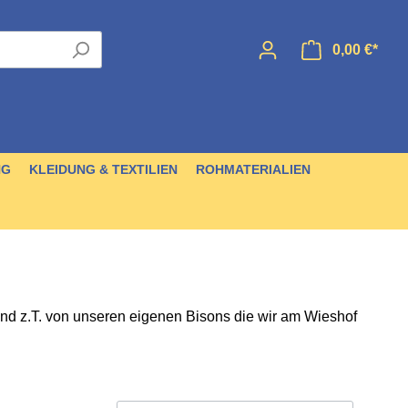
0,00 €*
NG
KLEIDUNG & TEXTILIEN
ROHMATERIALIEN
ind z.T. von unseren eigenen Bisons die wir am Wieshof
tebücher
Diverses
Metallperlen
Ohrringe
Messer
Nähmaterial
Häute
CDs & DVDs
Taschen & Behälter
Puppen
Schädel, Hörner & Klauen