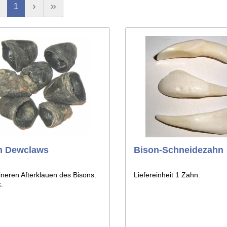
1
& Werkzeuge aus
es
Tierschwänze
n
n Dewclaws
Bison-Schneidezahn
ineren Afterklauen des Bisons.
Liefereinheit 1 Zahn.
.