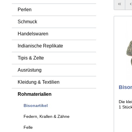
Tomahawks & Äxte
Sehnen
Perlen
Waffen 
Sonstig
Knoche
Schmuck
Handelswaren
Indianische Replikate
Tipis & Zelte
Ausrüstung
Kleidung & Textilien
Biso
Rohmaterialien
Die kle
Bisonartikel
1 Stück
Federn, Krallen & Zähne
Felle