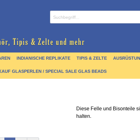
AREN
INDIANISCHE REPLIKATE
TIPIS & ZELTE
AUSRÜSTU
AUF GLASPERLEN / SPECIAL SALE GLAS BEADS
Diese Felle und Bisonteile s
/ CDs
nperlen
er
lver
& Griffmaterial
 Krallen & Zähne
 & Schellen
- englisch
Zubehör
Schmuck / Anhänger
Hairpipes
Halsketten
Kochgeschirr
Stoffe & Seidenbänder
Felle
Trommelbau
Perlenbücher - Artefak
halten.
stall- und Achatperlen
artikel
 & Zubehör
chnallen
Türkisperlen
Quill
Pfeile & Bögen
Schnittmuster &
Quill
Mokkasinbausätze