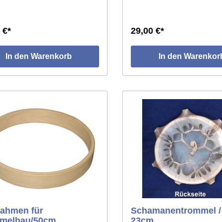
 €*
29,00 €*
In den Warenkorb
In den Warenkor
rahmen für
Schamanentrommel /
melbau/50cm
23cm