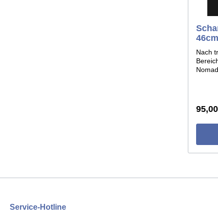
Scha
46c
Nach t
Bereich
Nomad
schich
bespan
eigenw
entste
95,00
Holzst
Rahmen
umspan
ca.46c
Service-Hotline