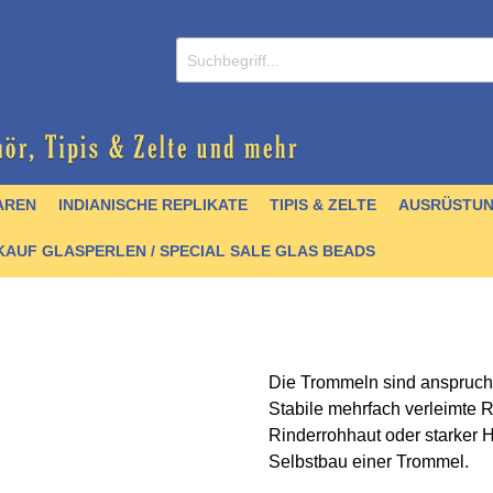
AREN
INDIANISCHE REPLIKATE
TIPIS & ZELTE
AUSRÜSTU
AUF GLASPERLEN / SPECIAL SALE GLAS BEADS
Die Trommeln sind anspruchs
/ CDs
nperlen
er
lver
& Griffmaterial
 Krallen & Zähne
 & Schellen
- englisch
Zubehör
Schmuck / Anhänger
Hairpipes
Halsketten
Kochgeschirr
Stoffe & Seidenbänder
Felle
Trommelbau
Perlenbücher - Artefak
Stabile mehrfach verleimte
Rinderrohhaut oder starker 
stall- und Achatperlen
artikel
 & Zubehör
chnallen
Türkisperlen
Quill
Pfeile & Bögen
Schnittmuster &
Quill
Selbstbau einer Trommel.
Mokkasinbausätze