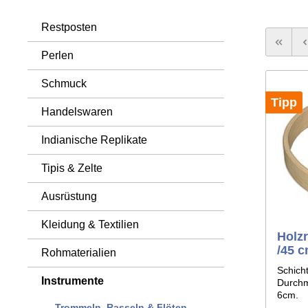
Tomahawks & Äxte
Sehnen
Waffen 
Sonstig
Restposten
Knoche
Perlen
Schmuck
Tipp
Handelswaren
Indianische Replikate
Tipis & Zelte
Ausrüstung
Kleidung & Textilien
Holz
/45 
Rohmaterialien
Schich
Instrumente
Durchm
6cm.
Trommeln, Rasseln & Flöten