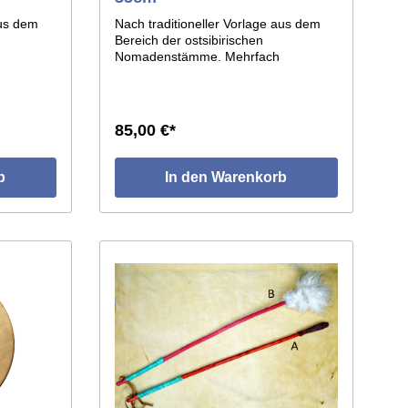
aus dem
Nach traditioneller Vorlage aus dem
Bereich der ostsibirischen
Nomadenstämme. Mehrfach
ahmen,
schichtverleimter Hartholzrahmen,
 Die
bespannt mit Pferderohhaut. Die
el
eigenwillige Form der Trommel
von runden
entsteht durch den Aufsatz von runden
85,00 €*
ite des
Holzstücken auf der Außenseite des
ll
Rahmens, die vom Trommelfell
s
umspannt sind. ø des Reifens
b
In den Warenkorb
ca.35cm.