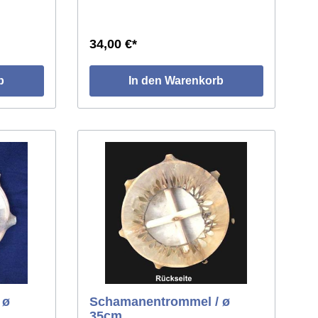
34,00 €*
b
In den Warenkorb
 ø
Schamanentrommel / ø
35cm