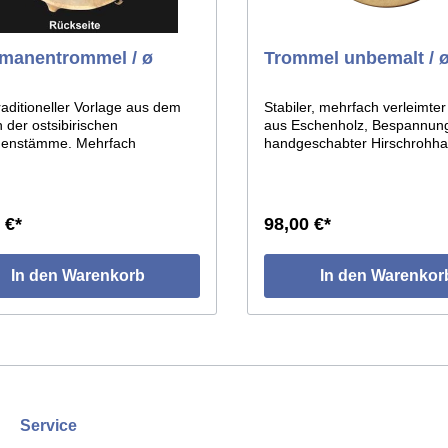
manentrommel / ø
Trommel unbemalt / 
m
raditioneller Vorlage aus dem
Stabiler, mehrfach verleimt
 der ostsibirischen
aus Eschenholz, Bespannung
enstämme. Mehrfach
handgeschabter Hirschrohha
tverleimter Hartholzrahmen,
Stabile Verspannung der Roh
nt mit Pferderohhaut. Die
der Unterseite. Durchmesse
illige Form der Trommel
Höhe ca.7cm. Abbildung zeig
ht durch den Aufsatz von runden
Rückseite.
 €*
98,00 €*
ücken auf der Außenseite des
s, die vom Trommelfell
nt sind. ø des Reifens
In den Warenkorb
In den Warenkor
m.
Service