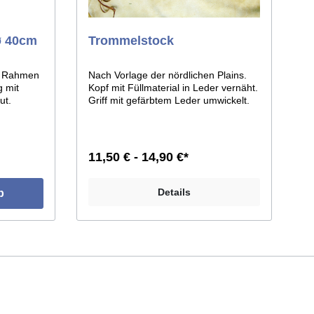
ø 40cm
Trommelstock
er Rahmen
Nach Vorlage der nördlichen Plains.
 mit
Kopf mit Füllmaterial in Leder vernäht.
ut.
Griff mit gefärbtem Leder umwickelt.
haut auf
Holz mit Farbpigment rot gefärbt.
r ca.40cm,
Gesamtlänge des Stockes ca. 50 cm.
t die
1 Stück.
11,50 € - 14,90 €*
Details
b