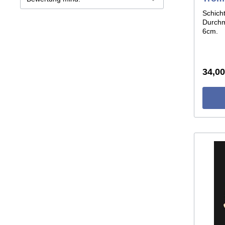
Schich
Durchm
6cm.
34,00