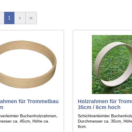
& Werkzeuge aus
es
Tierschwänze
n
1
rahmen für Trommelbau
Holzrahmen für Tro
cm
35cm / 6cm hoch
tverleimter Buchenholzrahmen,
Schichtverleimter Buchenho
esser ca. 45cm, Höhe ca.
Durchmesser ca. 35cm, Höh
6cm.