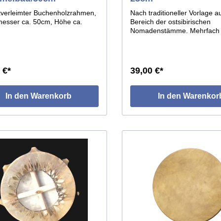
tverleimter Buchenholzrahmen,
Nach traditioneller Vorlage 
esser ca. 50cm, Höhe ca.
Bereich der ostsibirischen
Nomadenstämme. Mehrfach
schichtverleimter Hartholzr
bespannt mit Pferderohhaut.
eigenwillige Form der Tromm
entsteht durch den Aufsatz 
 €*
39,00 €*
Holzstücken auf der Außense
Rahmens, die vom Trommelfe
umspannt sind. ø des Reifen
In den Warenkorb
In den Warenkor
ca.23cm.