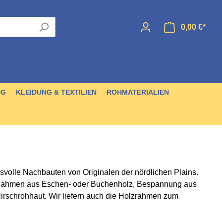
0,00 €*
NG
KLEIDUNG & TEXTILIEN
ROHMATERIALIEN
volle Nachbauten von Originalen der nördlichen Plains.
tebücher
Diverses
Metallperlen
Ohrringe
Messer
Nähmaterial
Häute
CDs & DVDs
 Rahmen aus Eschen- oder Buchenholz, Bespannung aus
Hirschrohhaut. Wir liefern auch die Holzrahmen zum
Taschen & Behälter
Puppen
Schädel, Hörner & Klauen