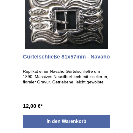
Gürtelschließe 81x57mm - Navaho
Replikat einer Navaho Gürtelschließe um
1890. Massives Neusilberblech mit ziselierter,
floraler Gravur. Getriebene, leicht gewölbte
Form mit erhaben ausgeführter Ornamentik.
Solider, halbrunder Dorn. Leichte individuelle
Abweichungen je Einzelstück, da Handarbeit.
Maße: ca.81x57mm, lichte Weite ca.18mm.
12,00 €*
In den Warenkorb