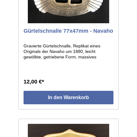
Gürtelschnalle 77x47mm - Navaho
Gravierte Gürtelschnalle, Replikat eines
Originals der Navaho um 1880, leicht
gewölbte, getriebene Form, massives
Neusilberblech. Die einzelnen Stücke weisen
als handgearbeitete Unikate leichte
individuelle Abweichungen auf. Größe:
ca.77x47mm.
12,00 €*
In den Warenkorb