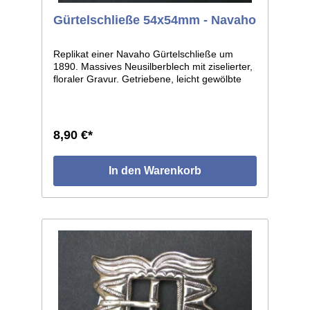
Gürtelschließe 54x54mm - Navaho
Replikat einer Navaho Gürtelschließe um
1890. Massives Neusilberblech mit ziselierter,
floraler Gravur. Getriebene, leicht gewölbte
Form, solider, halbrunder Dorn. Leichte
individuelle Abweichungen je Einzelstückt, da
Handarbeit. Maße: ca.54x54mm, lichte Weite
ca.16mm.
8,90 €*
In den Warenkorb