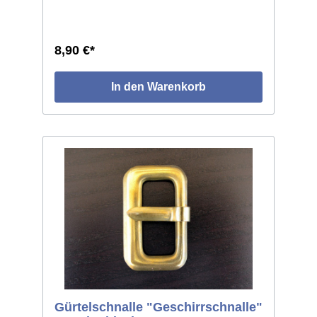
mit gefeilter Ornamentik entlang des Randes.
Stabiler, halbrunder Dorn. Leichte
Abweichungen je Einzelstück, da Handarbeit.
Durchmesser ca.58mm, lichte Weite
8,90 €*
ca.16mm.
In den Warenkorb
Gürtelschnalle "Geschirrschnalle"