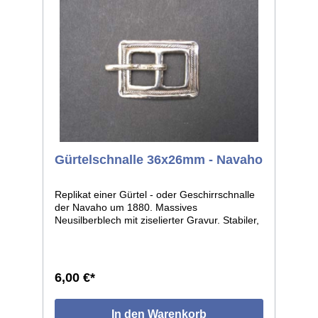
Gürtelschnalle 36x26mm - Navaho
Replikat einer Gürtel - oder Geschirrschnalle
der Navaho um 1880. Massives
Neusilberblech mit ziselierter Gravur. Stabiler,
halbrunder Dorn. Maße: ca.36x26mm, lichte
Weite ca.14mm.
6,00 €*
In den Warenkorb