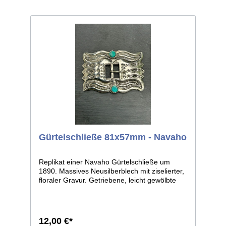
Gürtelschließe 81x57mm - Navaho
Replikat einer Navaho Gürtelschließe um
1890. Massives Neusilberblech mit ziselierter,
floraler Gravur. Getriebene, leicht gewölbte
Form mit erhaben ausgeführter Ornamentik.
Solider, halbrunder Dorn. Leichte individuelle
Abweichungen je Einzelstück, da Handarbeit.
Maße: ca.81x57mm, lichte Weite ca.18mm.
12,00 €*