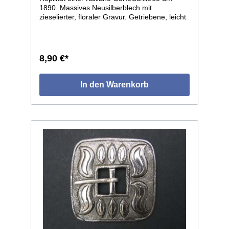
1890. Massives Neusilberblech mit
zieselierter, floraler Gravur. Getriebene, leicht
gewölbte Form, solider, halbrunder Dorn.
Leichte individuelle Abweichungen je
Einzelstück, da Handarbeit. Maße:
ca.52x45mm, lichte Weite ca.21mm.
8,90 €*
In den Warenkorb