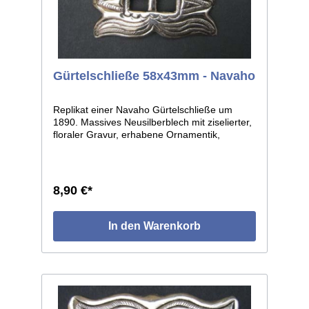
Gürtelschließe 58x43mm - Navaho
Replikat einer Navaho Gürtelschließe um
1890. Massives Neusilberblech mit ziselierter,
floraler Gravur, erhabene Ornamentik,
getriebene, leicht gewölbte Form. Stabiler,
halbrunder Dorn. Leichte individuelle
Abweichungen je Einzelstück, da Handarbeit.
Maße: ca. 58x43mm, lichte Weite ca. 19mm.
8,90 €*
In den Warenkorb