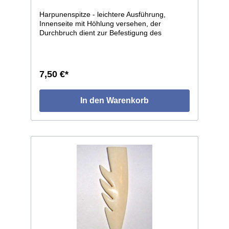
Harpunenspitze - leichtere Ausführung,
Innenseite mit Höhlung versehen, der
Durchbruch dient zur Befestigung des
Schaftes. Ca. 120mm lang. Exaktes und
gebrauchsfähiges Replikat aus dem Bereich
der Eskimo- und Nordwestküsten-Stämme
Nordamerikas. Sehr ähnliche, sogar
7,50 €*
weitgehend identische Typen finden sich bei
den Kulturen der europäischen Frühzeit.
In den Warenkorb