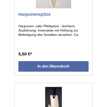
Harpunenspitze
Harpunen- oder Pfeilspitze - leichtere
Ausführung, Innenseite mit Höhlung zur
Befestigung des Schaftes versehen. Ca.
85mm lang. Exaktes und gebrauchsfähiges
Replikat aus dem Bereich der Eskimo- und
Nordwestküsten-Stämme Nordamerikas. Sehr
ähnliche, sogar weitgehend identische Typen
5,50 €*
finden sich bei den Kulturen der europäischen
Frühzeit.
In den Warenkorb