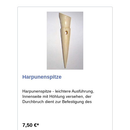
Harpunenspitze
Harpunenspitze - leichtere Ausführung,
Innenseite mit Höhlung versehen, der
Durchbruch dient zur Befestigung des
Schaftes. Ca. 110mm lang. Exaktes und
gebrauchsfähiges Replikat aus dem Bereich
der Eskimo- und Nordwestküsten-Stämme
Nordamerikas. Sehr ähnliche, sogar
7,50 €*
weitgehend identische Typen finden sich bei