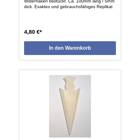
Widerhaken bestückt. Ca. 100mm lang / 5mm
dick. Exaktes und gebrauchsfähiges Replikat
aus dem Bereich der Eskimo- und
Nordwestküsten-Stämme Nordamerikas. Sehr
ähnliche, sogar weitgehend identische Typen
finden sich bei den Kulturen der europäischen
4,80 €*
Frühzeit
In den Warenkorb