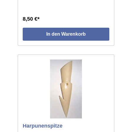
Exakte und gebrauchsfähiges Replikat aus
dem Bereich der Eskimo- und
Nordwestküsten-Stämme Nordamerikas. Sehr
ähnliche, sogar weitgehend identische Typen
8,50 €*
finden sich bei den Kulturen der europäischen
Frühzeit.
In den Warenkorb
Harpunenspitze