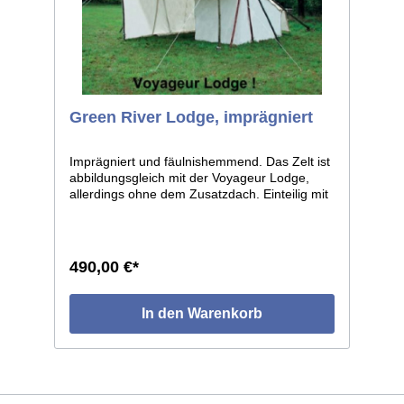
Green River Lodge, imprägniert
Imprägniert und fäulnishemmend. Das Zelt ist
abbildungsgleich mit der Voyageur Lodge,
allerdings ohne dem Zusatzdach. Einteilig mit
Vordach. Breite 300cm, Länge 250cm,
Eingangshöhe 170cm, hintere Höhe 50cm.
Die Vorderseite besteht aus zwei Türen, die
jeweils zur Seite hin aufschlagbar sind. Das
490,00 €*
Vordach steht 100cm über. Die Bodenkante,
sowie die Seiten des Daches sind im Abstand
von ca. 60cm mit Schlaufen besetzt, die
In den Warenkorb
Firstlinie des Vordaches zusätzlich mit
Anbindschnüren versehen, womit das Dach
zusätzlich befestigt werden kann. Bei
stürmischem Wetter erhält das Zelt dadurch
eine noch bessere Stabilität. Entlang der