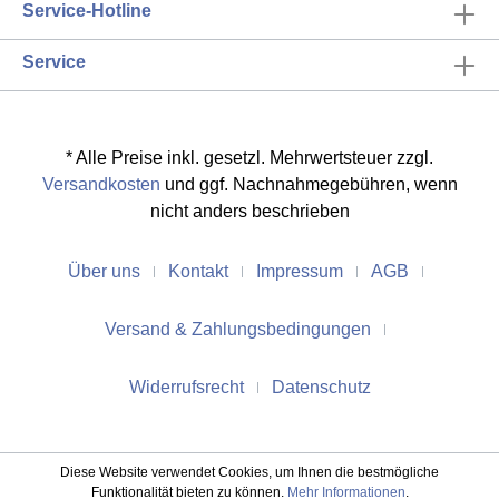
Bodenkante läuft ein 25cm breiter
Service-Hotline
Saumstreifen, der gegen Zugluft abdichtet.
Segeltuch, Mischgewebe 50% Baumwolle,
Service
50% Polyester, ca. 500g/qm.
* Alle Preise inkl. gesetzl. Mehrwertsteuer zzgl.
Versandkosten
und ggf. Nachnahmegebühren, wenn
nicht anders beschrieben
Über uns
Kontakt
Impressum
AGB
Versand & Zahlungsbedingungen
Widerrufsrecht
Datenschutz
Diese Website verwendet Cookies, um Ihnen die bestmögliche
Funktionalität bieten zu können.
Mehr Informationen
.