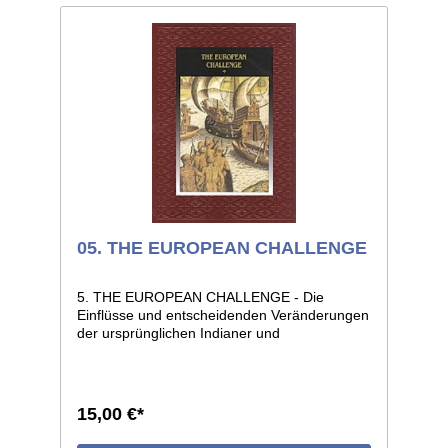
05. THE EUROPEAN CHALLENGE
5. THE EUROPEAN CHALLENGE - Die
Einflüsse und entscheidenden Veränderungen
der ursprünglichen Indianer und
Eskimokulturen durch das Auftauchen der
Europäer auf dem nordamerikanischen
Kontinent. Hunderte von Farbabbildungen.
192 Seiten, Format 22 x 28, voll illustriert,
15,00 €*
geprägter Kunstledereinband mit
Schutzumschlag.