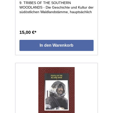
9. TRIBES OF THE SOUTHERN
WOODLANDS - Die Geschichte und Kultur der
südöstlichen Waldlandstämme, hauptsächlich
der Cherokee, Creek, Seminolen und
Choctaw vom Ursprung bis zur Gegenwart.
176 Seiten, Format 22 x 28, voll illustriert,
geprägter Kunstledereinband.
15,00 €*
In den Warenkorb