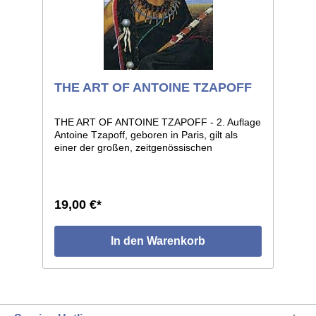
THE ART OF ANTOINE TZAPOFF
THE ART OF ANTOINE TZAPOFF - 2. Auflage
Antoine Tzapoff, geboren in Paris, gilt als
einer der großen, zeitgenössischen
Porträtmaler im Bereich der Darstellung nord-
amerikanischer Indianer des 18. und 19.
Jahrhunderts. In Europa bisher wenig
bekannt, zählt er in den USA seit langer Zeit
19,00 €*
zu den höchstgehandelten und
renommiertesten Malern historischer
indianischer Bildnisse. Tzapoff zählt zu den
In den Warenkorb
wenigen Indianermalern unserer Zeit, die sich
durch ein großes völkerkundliches
Hintergrundwissen auszeichnen und damit
auch in der Lage sind, authentische
Darstellungen historischer Vorbilder
wiederzugeben. Tzapoffs Werke bestechen