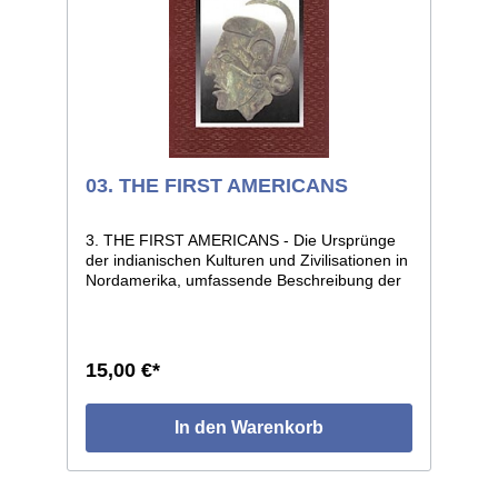
03. THE FIRST AMERICANS
3. THE FIRST AMERICANS - Die Ursprünge
der indianischen Kulturen und Zivilisationen in
Nordamerika, umfassende Beschreibung der
einzelnen Kulturkreise und deren Entwicklung
bis zur Ankunft der Weißen. Aufwendig
illustriert mit hunderten von farbigen
Abbildungen. 183 Seiten, Format 22 x 28, voll
15,00 €*
illustriert, geprägter Kunstledereinband mit
Schutzumschlag.
In den Warenkorb