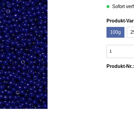
Sofort verf
& Werkzeuge aus
es
Tierschwänze
n
Produkt-Var
100g
2
Produkt-Nr.