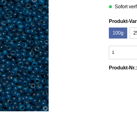
Sofort verf
& Werkzeuge aus
es
Tierschwänze
n
Produkt-Var
100g
2
Produkt-Nr.