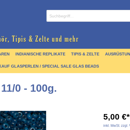
AREN
INDIANISCHE REPLIKATE
TIPIS & ZELTE
AUSRÜSTU
AUF GLASPERLEN / SPECIAL SALE GLAS BEADS
11/0 - 100g.
/ CDs
nperlen
er
lver
& Griffmaterial
 Krallen & Zähne
 & Schellen
- englisch
Zubehör
Schmuck / Anhänger
Hairpipes
Halsketten
Kochgeschirr
Stoffe & Seidenbänder
Felle
Trommelbau
Perlenbücher - Artefak
5,00 €*
stall- und Achatperlen
artikel
 & Zubehör
chnallen
Türkisperlen
Quill
Pfeile & Bögen
Schnittmuster &
Quill
inkl. MwSt. zzgl
Mokkasinbausätze