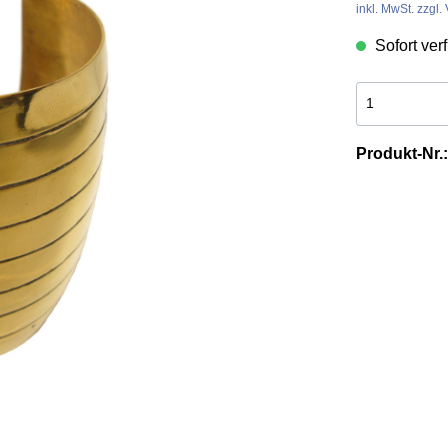
inkl. MwSt. zzgl
& Werkzeuge aus
es
Tierschwänze
Sofort verf
n
Produkt-Nr.