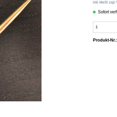
inkl. MwSt. zzgl
& Werkzeuge aus
es
Tierschwänze
Sofort verf
n
Produkt-Nr.