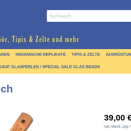
AREN
INDIANISCHE REPLIKATE
TIPIS & ZELTE
AUSRÜSTU
AUF GLASPERLEN / SPECIAL SALE GLAS BEADS
nch
/ CDs
nperlen
er
lver
& Griffmaterial
 Krallen & Zähne
 & Schellen
- englisch
Zubehör
Schmuck / Anhänger
Hairpipes
Halsketten
Kochgeschirr
Stoffe & Seidenbänder
Felle
Trommelbau
Perlenbücher - Artefak
39,00 
stall- und Achatperlen
artikel
 & Zubehör
chnallen
Türkisperlen
Quill
Pfeile & Bögen
Schnittmuster &
Quill
inkl. MwSt. zzgl
Mokkasinbausätze