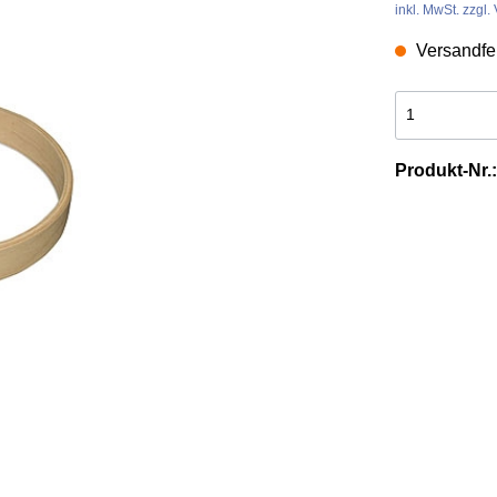
inkl. MwSt. zzgl
& Werkzeuge aus
es
Tierschwänze
Versandfert
n
Produkt-Nr.