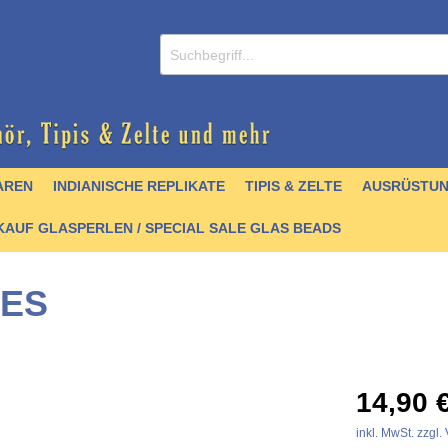
AREN
INDIANISCHE REPLIKATE
TIPIS & ZELTE
AUSRÜSTU
AUF GLASPERLEN / SPECIAL SALE GLAS BEADS
IES
/ CDs
nperlen
er
lver
& Griffmaterial
 Krallen & Zähne
 & Schellen
- englisch
Zubehör
Schmuck / Anhänger
Hairpipes
Halsketten
Kochgeschirr
Stoffe & Seidenbänder
Felle
Trommelbau
Perlenbücher - Artefak
14,90 
stall- und Achatperlen
artikel
 & Zubehör
chnallen
Türkisperlen
Quill
Pfeile & Bögen
Schnittmuster &
Quill
inkl. MwSt. zzgl
Mokkasinbausätze