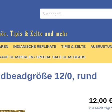
AREN
INDIANISCHE REPLIKATE
TIPIS & ZELTE
AUSRÜSTU
AUF GLASPERLEN / SPECIAL SALE GLAS BEADS
dbeadgröße 12/0, rund
/ CDs
nperlen
er
lver
& Griffmaterial
 Krallen & Zähne
 & Schellen
- englisch
Zubehör
Schmuck / Anhänger
Hairpipes
Halsketten
Kochgeschirr
Stoffe & Seidenbänder
Felle
Trommelbau
Perlenbücher - Artefak
12,00 
stall- und Achatperlen
artikel
 & Zubehör
chnallen
Türkisperlen
Quill
Pfeile & Bögen
Schnittmuster &
Quill
inkl. MwSt. zzgl
Mokkasinbausätze