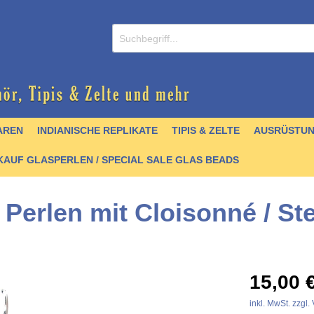
AREN
INDIANISCHE REPLIKATE
TIPIS & ZELTE
AUSRÜSTU
AUF GLASPERLEN / SPECIAL SALE GLAS BEADS
 Perlen mit Cloisonné / Ste
/ CDs
nperlen
er
lver
& Griffmaterial
 Krallen & Zähne
 & Schellen
- englisch
Zubehör
Schmuck / Anhänger
Hairpipes
Halsketten
Kochgeschirr
Stoffe & Seidenbänder
Felle
Trommelbau
Perlenbücher - Artefak
15,00 
stall- und Achatperlen
artikel
 & Zubehör
chnallen
Türkisperlen
Quill
Pfeile & Bögen
Schnittmuster &
Quill
inkl. MwSt. zzgl
Mokkasinbausätze