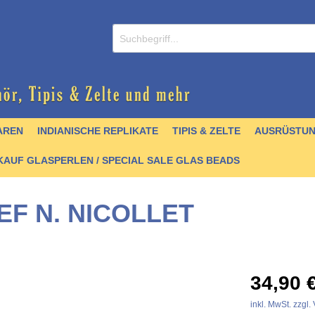
AREN
INDIANISCHE REPLIKATE
TIPIS & ZELTE
AUSRÜSTU
AUF GLASPERLEN / SPECIAL SALE GLAS BEADS
F N. NICOLLET
/ CDs
nperlen
er
lver
& Griffmaterial
 Krallen & Zähne
 & Schellen
- englisch
Zubehör
Schmuck / Anhänger
Hairpipes
Halsketten
Kochgeschirr
Stoffe & Seidenbänder
Felle
Trommelbau
Perlenbücher - Artefak
34,90 
stall- und Achatperlen
artikel
 & Zubehör
chnallen
Türkisperlen
Quill
Pfeile & Bögen
Schnittmuster &
Quill
inkl. MwSt. zzgl
Mokkasinbausätze