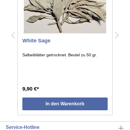
White Sage
S
Salbeiblätter getrocknet. Beutel zu 50 gr.
G
St
9,90 €*
7
In den Warenkorb
Service-Hotline