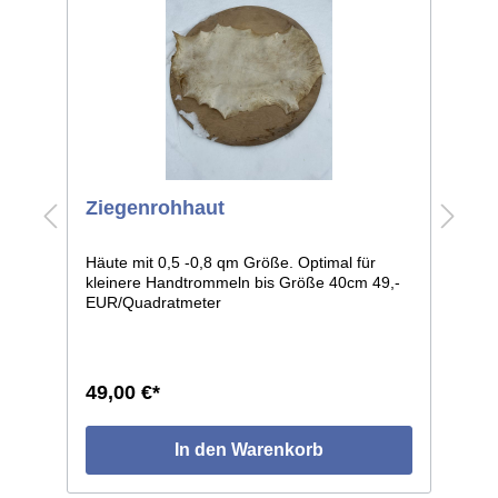
Ziegenrohhaut
H
R
Häute mit 0,5 -0,8 qm Größe. Optimal für
R
kleinere Handtrommeln bis Größe 40cm 49,-
c
EUR/Quadratmeter
49,00 €*
1
In den Warenkorb