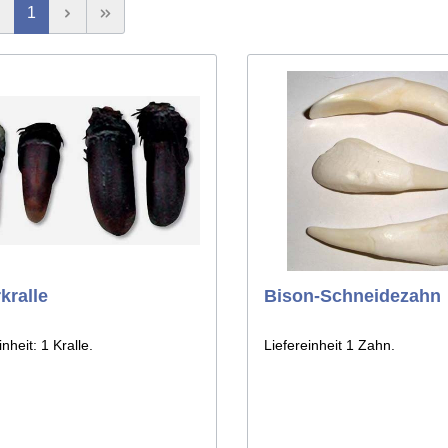
Quill
1
& Werkzeuge aus
n
es
Tierschwänze
kralle
Bison-Schneidezahn
inheit: 1 Kralle.
Liefereinheit 1 Zahn.