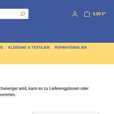
0,00 €*
NG
KLEIDUNG & TEXTILIEN
ROHMATERIALIEN
hwieriger wird, kann es zu Lieferengpässen oder
tebücher
Diverses
Metallperlen
Ohrringe
Messer
Nähmaterial
Häute
CDs & DVDs
 kommen.
Taschen & Behälter
Puppen