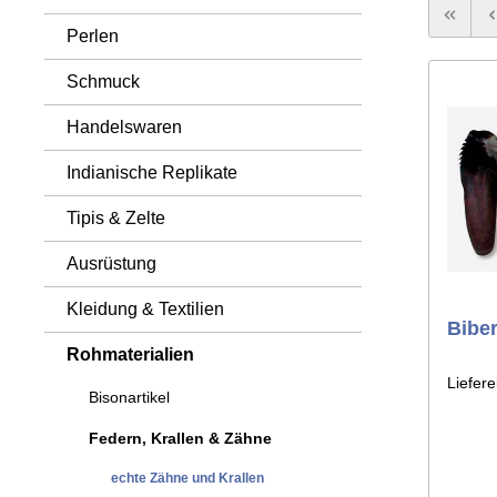
Kräuter
Leder
Tomahawks & Äxte
Perlen
Waffen 
Knoche
Sehnen
Sonstig
Schmuck
Handelswaren
Indianische Replikate
Tipis & Zelte
Ausrüstung
Kleidung & Textilien
Biber
Rohmaterialien
Liefere
Bisonartikel
Federn, Krallen & Zähne
echte Zähne und Krallen