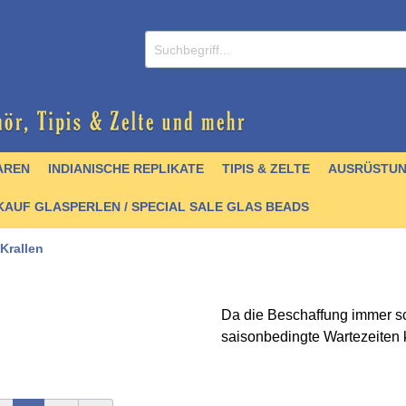
AREN
INDIANISCHE REPLIKATE
TIPIS & ZELTE
AUSRÜSTU
AUF GLASPERLEN / SPECIAL SALE GLAS BEADS
Krallen
Da die Beschaffung immer sc
/ CDs
nperlen
er
lver
& Griffmaterial
 Krallen & Zähne
 & Schellen
- englisch
Zubehör
Schmuck / Anhänger
Hairpipes
Halsketten
Kochgeschirr
Stoffe & Seidenbänder
Felle
Trommelbau
Perlenbücher - Artefak
saisonbedingte Wartezeiten
 Zähne und Krallen
stall- und Achatperlen
artikel
 & Zubehör
chnallen
Türkisperlen
Quill
Pfeile & Bögen
Schnittmuster &
Mokkasinbausätze